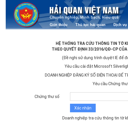
Giới thiệu
Thủ tục hải quan
Dịch vụ
HỆ THỐNG TRA CỨU THÔNG TIN TỜ KH
THEO QUYẾT ĐỊNH 33/2016/QĐ-CP CỦA
(Đề nghị sử dụng trình duyệt IE để đ
Yêu cầu cài đặt Microsoft Silverli
DOANH NGHIỆP ĐĂNG KÝ SỐ ĐIỆN THOẠI ĐỂ 
Yêu cầu Chứng thư
Chứng thư số
Xác nhận
Doanh nghiệp tra cứu thông tin tờ 